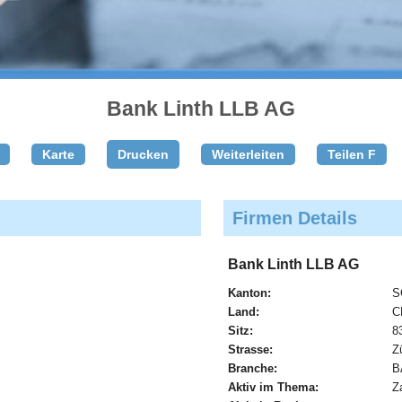
Bank Linth LLB AG
Karte
Drucken
Weiterleiten
Teilen F
Firmen Details
Bank Linth LLB AG
Kanton:
S
Land:
C
Sitz:
8
Strasse:
Z
Branche:
B
Aktiv im Thema:
Z