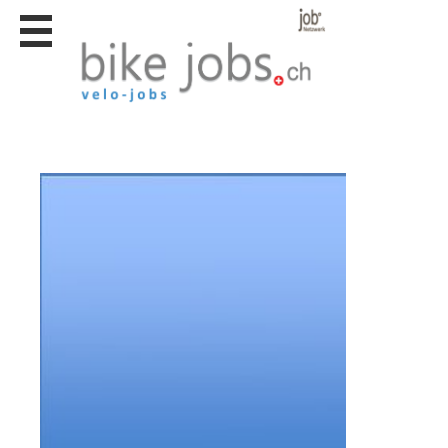
Stellen
finden
Stellen
inserieren
Personalberatungen
Personalberatungen
Tipp's
WERBUNG
publizieren
JOB-
App's
Lehrstellen
finden
Lehrstellen
gratis
inserieren