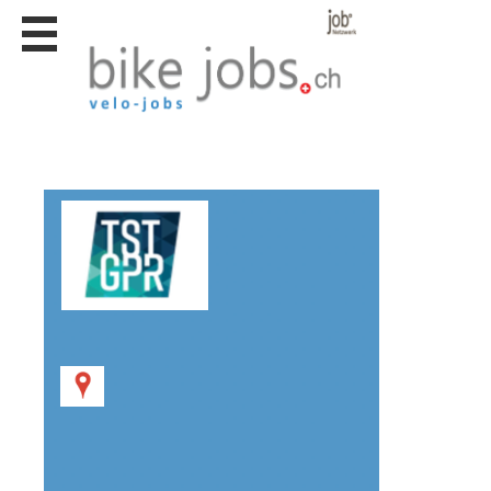
Stellen
finden
Stellen
inserieren
Personalberatungen
Personalberatungen
Tipp's
WERBUNG
publizieren
JOB-
App's
Lehrstellen
finden
Lehrstellen
gratis
inserieren