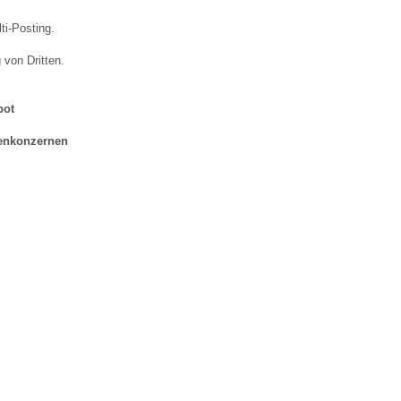
ti-Posting.
von Dritten.
bot
ienkonzernen